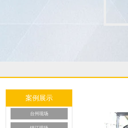
案例展示
台州现场
镇江现场