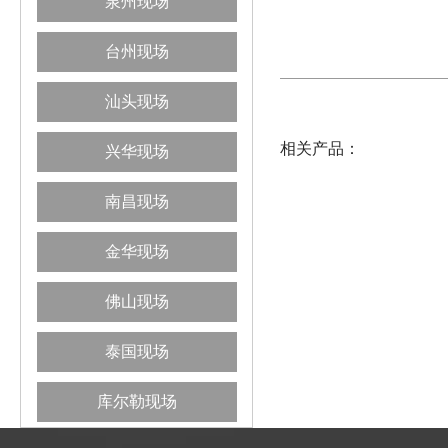
泉州现场
台州现场
汕头现场
相关产品：
兴华现场
南昌现场
金华现场
佛山现场
泰国现场
库尔勒现场