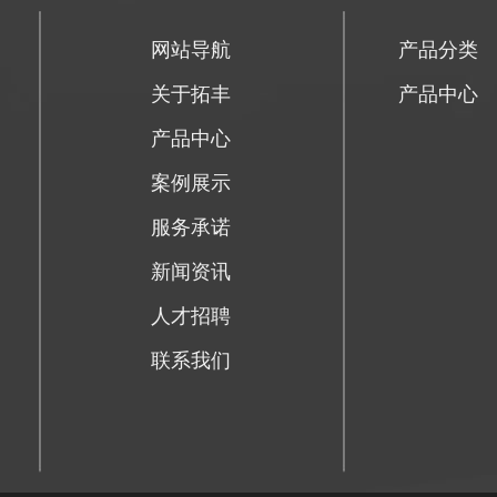
网站导航
产品分类
关于拓丰
产品中心
产品中心
案例展示
服务承诺
新闻资讯
人才招聘
联系我们