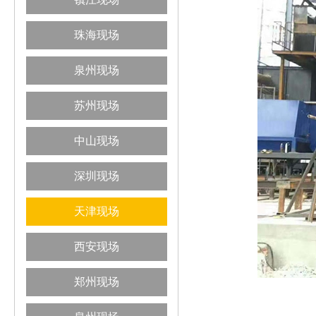
珠海现场
泉州现场
苏州现场
中山现场
深圳现场
天津现场
西安现场
郑州现场