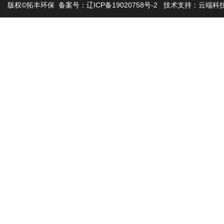
版权©拓丰环保 备案号：辽ICP备19020758号-2 技术支持：云端科