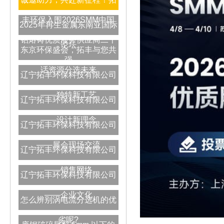
丰环保入围2026SMM中国
2025年再生金属东南亚国际
铝熔铸优质服务供应商二十
论坛
东京环保盛会，拓丰与您共
强
话资源分选未来
辽宁拓丰环保科技有限公司
——独特新工艺
辽宁拓丰环保科技有限公司
——设计新理念
辽宁拓丰环保科技有限公司
——展会现场交流
辽宁拓丰环保科技有限公司
——销售网络
辽宁拓丰环保科技有限公司
——企业文化
怎么辨别涡电流分选机的优
劣呢?