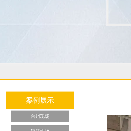
案例展示
台州现场
镇江现场