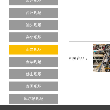
泉州现场
台州现场
汕头现场
兴华现场
南昌现场
相关产品：
金华现场
佛山现场
泰国现场
库尔勒现场