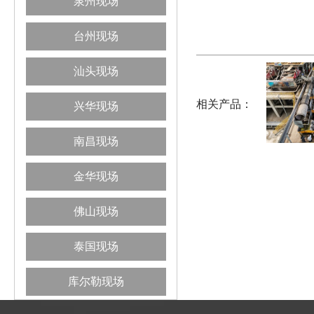
泉州现场
台州现场
汕头现场
相关产品：
兴华现场
南昌现场
金华现场
佛山现场
泰国现场
库尔勒现场