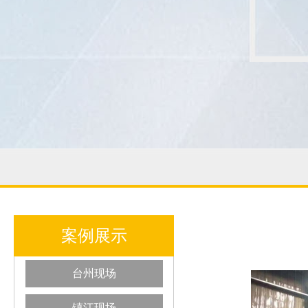
案例展示
台州现场
镇江现场